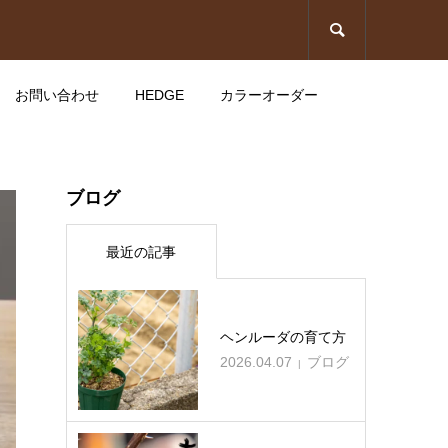

お問い合わせ
HEDGE
カラーオーダー
カ
マーキュリーSサイズ（フラ
ブログ
ップ無し、ファスナー追加）
最近の記事
2025.09.10
ミレーMサイズ&馬具ウエス
ヘンルーダの育て方
トMサイズ（ショルダータイ
2026.04.07
ブログ
プ）
2026.05.25