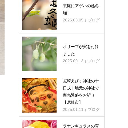
シュランケンカーフ 巾着&フ
裏庭にアゲハの越冬
ラグメントケース
蛹
2026.03.05
ブログ
2025.05.23
オリーブが実を付け
ました
2025.09.13
ブログ
尼崎えびす神社の十
日戎｜地元の神社で
商売繁盛をお祈り
【尼崎市】
2025.01.11
ブログ
ラナンキュラスの育