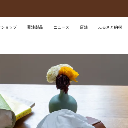
ンショップ
受注製品
ニュース
店舗
ふるさと納税
ッグ「カラパス」
ジョーンズSサイズ&レス
28
2026.05.18
ィバッグ
トラベルボストン
29
2025.06.14