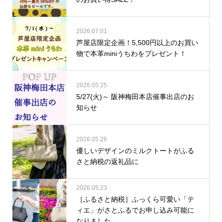
2026.07.01
芦屋店限定企画！5,500円以上のお買い
物で本革miniうちわをプレゼント！
2026.05.25
5/27(火)～ 阪神梅田本店催事出店のお
知らせ
2026.05.26
優しいデザインのミルクトートがふる
さと納税の返礼品に
2026.05.23
［ふるさと納税］ふっくら可愛い「テ
ィエ」がさとふるでお申し込み可能に
なりました