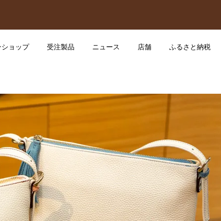
ンショップ
受注製品
ニュース
店舗
ふるさと納税
ート（サイズ変更）
ボディバッグ「カラパス
09
2024.08.28
&ミシェルミニ
ドクターリュックSサイズ
01
2025.05.27