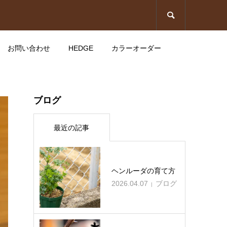

お問い合わせ
HEDGE
カラーオーダー
」
シュランケンカーフ 巾着&フ
ブログ
ラグメントケース
最近の記事
2025.05.23
リュックLサイズ（立体ポケ
ヘンルーダの育て方
ット無し）
2026.04.07
ブログ
2025.05.21