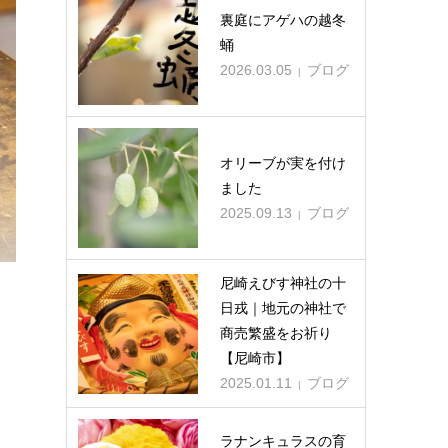
タ
メンズトートMサイズ（持ち
裏庭にアゲハの越冬
手土台変更、ハンドル伸ば
蛹
し）
2026.03.05
ブログ
2025.05.23
オリーブが実を付け
ました
2025.09.13
ブログ
尼崎えびす神社の十
日戎｜地元の神社で
商売繁盛をお祈り
【尼崎市】
2025.01.11
ブログ
ラナンキュラスの育